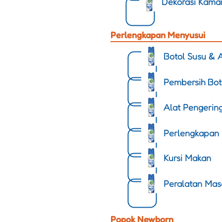
Dekorasi Kama
Perlengkapan Menyusui
Botol Susu & 
Pembersih Bot
Alat Pengering
Perlengkapan
Kursi Makan
Peralatan Mas
Popok Newborn