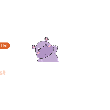
 Link
st